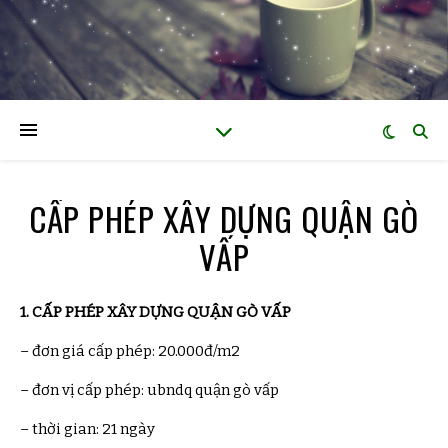
CẤP PHÉP XÂY DỰNG QUẬN GÒ
VẤP
1.
CẤP PHÉP XÂY DỰNG QUẬN GÒ VẤP
– đơn giá cấp phép: 20.000đ/m2
– đơn vị cấp phép: ubndq quận gò vấp
– thời gian: 21 ngày