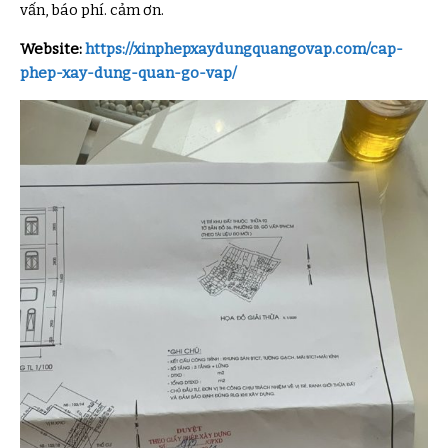
vấn, báo phí. cảm ơn.
Website:
https://xinphepxaydungquangovap.com/cap-
phep-xay-dung-quan-go-vap/