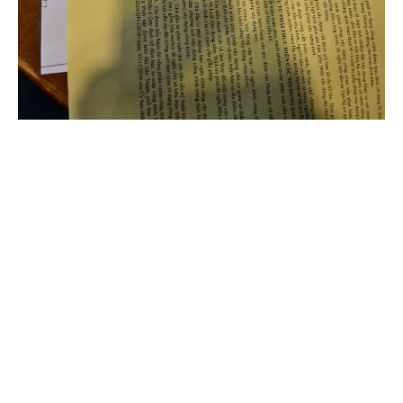
Quận Gò Vấp: Thăm động
viên cán bộ, chiến sĩ công
tác tại Bệnh viện dã chiến
số 2
Đoàn lãnh đạo quận Gò Vấp thăm, động viên và trao khen
thưởng cho các cán bộ, chiến sĩ đang làm nhiệm vụ tại Bệnh
viện dã chiến điều trị Covid-19 số 2, Quận 12