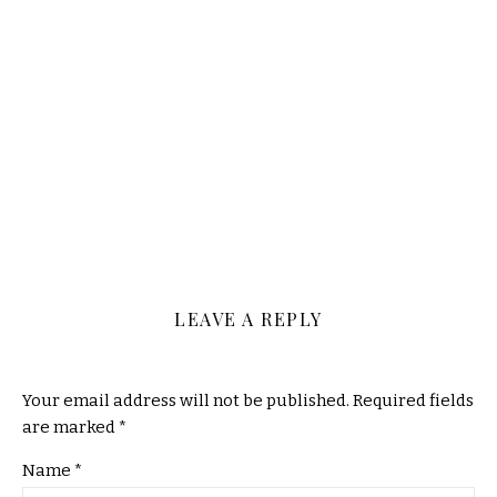
XIN PHEP CAI TAO GO VAP
XIN PHEP SUA CHUA GO VAP
XIN GPXD GO VAP
xin phep xay dung tren dat hon hop go vap
xin phep tren dat quy hoach go vap
XPXD QUẬN GÒ VẤP
LEAVE A REPLY
Your email address will not be published.
Required fields
are marked
*
Name
*