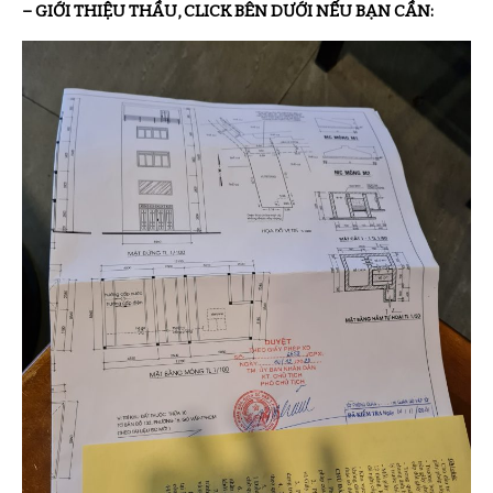
– GIỚI THIỆU THẦU, CLICK BÊN DƯỚI NẾU BẠN CẦN: