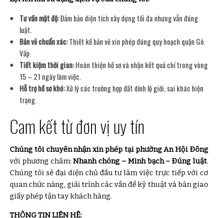
Tư vấn mật độ:
Đảm bảo diện tích xây dựng tối đa nhưng vẫn đúng
luật.
Bản vẽ chuẩn xác:
Thiết kế bản vẽ xin phép đúng quy hoạch quận Gò
Vấp.
Tiết kiệm thời gian:
Hoàn thiện hồ sơ và nhận kết quả chỉ trong vòng
15 – 21 ngày làm việc.
Hỗ trợ hồ sơ khó:
Xử lý các trường hợp đất dính lộ giới, sai khác hiện
trạng.
Cam kết từ đơn vị uy tín
Chúng tôi chuyên nhận xin phép tại phường An Hội Đông
với phương châm:
Nhanh chóng – Minh bạch – Đúng luật
.
Chúng tôi sẽ đại diện chủ đầu tư làm việc trực tiếp với cơ
quan chức năng, giải trình các vấn đề kỹ thuật và bàn giao
giấy phép tận tay khách hàng.
THÔNG TIN LIÊN HỆ: